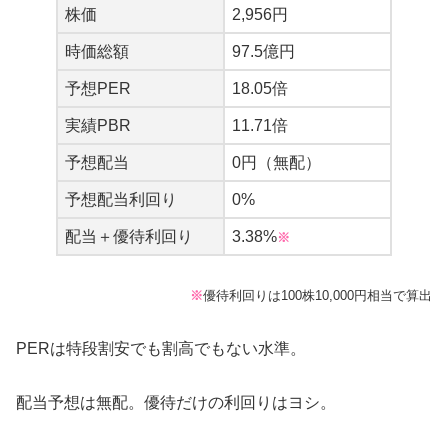
株価
2,956円
時価総額
97.5億円
予想PER
18.05倍
実績PBR
11.71倍
予想配当
0円（無配）
予想配当利回り
0%
配当＋優待利回り
3.38%
※
5,000円分～
※
優待利回りは100株10,000円相当で算出
ラビ
PERは特段割安でも割高でもない水準。
配当予想は無配。優待だけの利回りはヨシ。