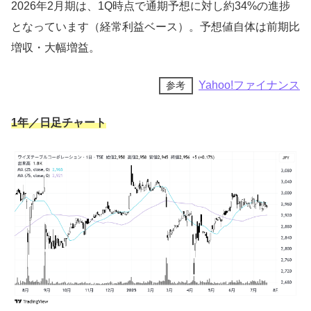
2026年2月期は、1Q時点で通期予想に対し約34%の進捗
となっています（経常利益ベース）。予想値自体は前期比
増収・大幅増益。
Yahoo!ファイナンス
参考
1年／日足チャート
100株で5,000円分～
ラビ