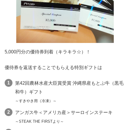
5,000円分の優待券到着（キラキラ☆）！
優待券を返送することでもらえる特別ギフトは
第42回農林水産大臣賞受賞 沖縄県産もとぶ牛（黒毛
和牛）ギフト
～すきやき用（冷凍）～
アンガス牛＜アメリカ産＞サーロインステーキ
～STEAK THE FIRSTより～