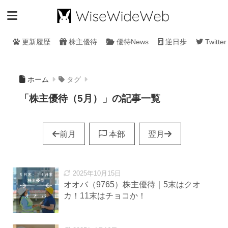
更新履歴
株主優待
優待News
逆日歩
Twitter
ホーム
タグ
「株主優待（5月）」の記事一覧
前月
本部
翌月
2025年10月15日
オオバ（9765）株主優待｜5末はクオ
カ！11末はチョコか！