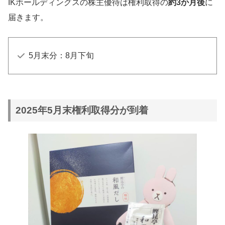
IKホールディングスの株主優待は権利取得の
約3か月後
に
株数
継続保有1年以上
届きます。
100株以上
①2,000円券 1枚
500株以上
①4,000円券 1枚
5月末分：8月下旬
①4,000円券 1枚＋
1,000株以上
②10,000円相当
2025年5月末権利取得分が到着