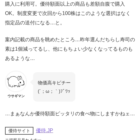
購入に利用可。優待額面以上の商品も差額自腹で購入
OK。制度変更で次回から100株はこのような選択はなく
指定品の送付になる…と。
案内記載の商品を眺めたところ…昨年選んだちらし寿司の
素は1個減ってるし、他にもちょい少なくなってるものも
あるような…
物価高キビチー
(´；ω；｀)ﾌﾞﾜｯ
ウサギマン
…まぁなんか優待額面ピッタリの食べ物にしますかねェ…
優待.JP
優待サイト