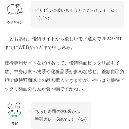
ビリビリに破いちゃうとこだった…(´；ω；
｀)ﾌﾞﾜｯ
ウサギマン
…ともあれ、優待サイトから欲しいモノ選んで2024/7/31
までにWEBかハガキで申し込み。
優待専用サイトなだけあって、優待額面ピッタリ品も多
数。中身は食べ物系や化粧品系が多めな感じ。差額自己負
担で優待額面以上の品も購入できますが、やっぱり優待ピ
ッタリ額面のなんか食べ物ですかねい。
ちらし寿司の素6袋か…
手羽カレー5袋か…( -`ω-)
ラビ