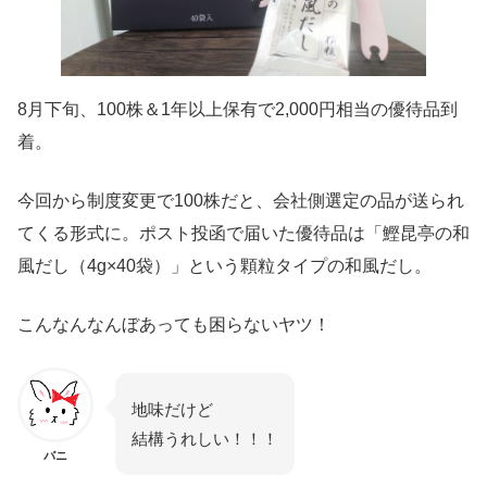
8月下旬、100株＆1年以上保有で2,000円相当の優待品到
着。
今回から制度変更で100株だと、会社側選定の品が送られ
てくる形式に。ポスト投函で届いた優待品は「鰹昆亭の和
風だし（4g×40袋）」という顆粒タイプの和風だし。
こんなんなんぼあっても困らないヤツ！
地味だけど
結構
うれしい！！！
バニ