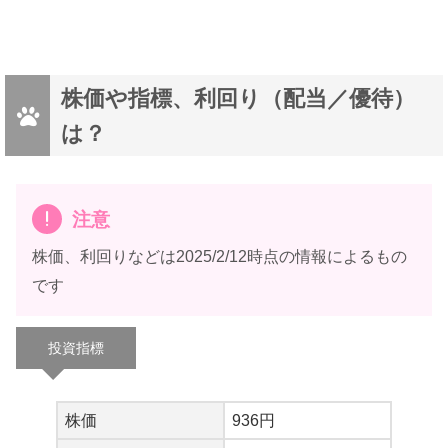
手づくり大根おろしドレッシング
｜150ml
株価や指標、利回り（配当／優待）
は？
注意
株価、利回りなどは2025/2/12時点の情報によるもの
です
投資指標
ありがちょねー( ´∀｀)
株価
936円
ウサギマン