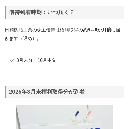
長野県および坂城町の特産品ギフト
優待到着時期：いつ届く？
100株以上：1,500円相当
日精樹脂工業の株主優待は権利取得の
約5～6か月後
に届
500株以上：3,000円相当
きます（遅め）。
3月末分：10月中旬
2025年3月末権利取得分が到着