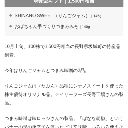
特産品ギフト｜1,500円相当
SHINANO SWEET（りんごジャム）
｜145g
おばちゃん手づくりつまみみそ
｜140g
10月上旬、100株で1,500円相当の長野県坂城町の特産品
到着。
今年はりんごジャムとつまみ味噌の2品。
りんごジャムは（たぶん）品種にシナノスイートを使った
株主優待オリジナル品。デイリーフーズ長野工場さんの製
品。
つまみ味噌は味ロッジさんの製品。「ばなな胡椒」という
バナナの形の唐辛子を使ったピリ辛味噌。いろいろ使えそ