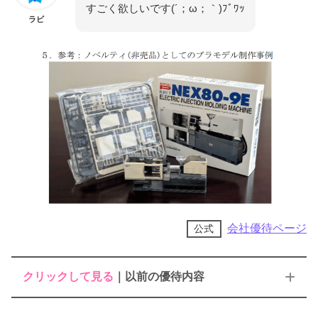
すごく欲しいです(´；ω；｀)ﾌﾞﾜｯ
ラビ
会社優待ページ
公式
クリックして見る
｜以前の優待内容