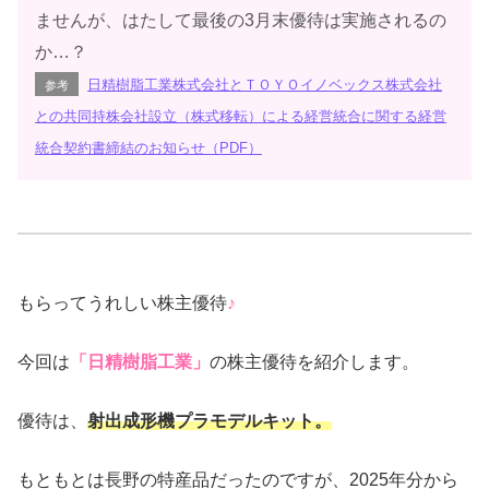
ませんが、はたして最後の3月末優待は実施されるの
か…？
日精樹脂工業株式会社とＴＯＹＯイノベックス株式会社
参考
との共同持株会社設立（株式移転）による経営統合に関する経営
統合契約書締結のお知らせ（PDF）
もらってうれしい株主優待
♪
今回は
「日精樹脂工業」
の株主優待を紹介します。
優待は、
射出成形機プラモデルキット。
もともとは長野の特産品だったのですが、2025年分から