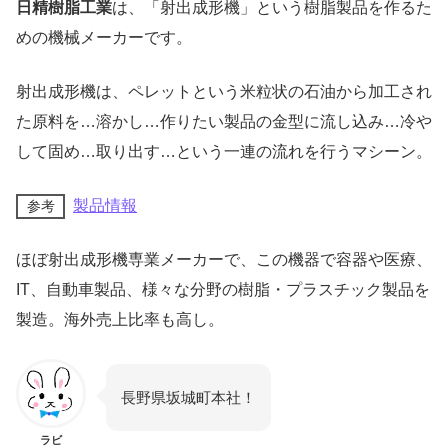
日精樹脂工業
は、「
射出成形機
」という樹脂製品を作るた
めの機械メーカーです。
射出成形機は、ペレットという米粒状の石油から加工され
た原料を…溶かし…作りたい製品の金型に流し込み…冷や
して固め…取り出す…という一連の流れを行うマシーン。
製品情報
参考
ほぼ射出成形機専業メーカーで、この機器で容器や医療、
IT、自動車製品、様々な分野の樹脂・プラスチック製品を
製造。海外売上比率も高し。
長野県坂城町本社！
ラビ