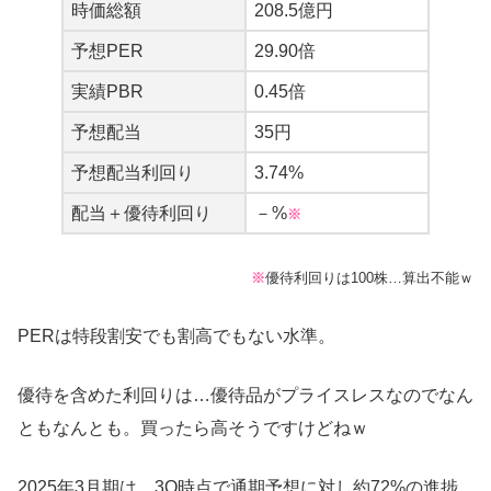
時価総額
208.5億円
予想PER
29.90倍
実績PBR
0.45倍
予想配当
35円
予想配当利回り
3.74%
配当＋優待利回り
－%
※
※
優待利回りは100株…算出不能ｗ
PERは特段割安でも割高でもない水準。
優待を含めた利回りは…優待品がプライスレスなのでなん
ともなんとも。買ったら高そうですけどねｗ
2025年3月期は、3Q時点で通期予想に対し約72%の進捗