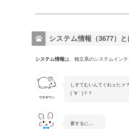
システム情報（3677）と
システム情報
は、独立系のシステムインテ
しすてむいんてぐれェたァ
( ´∀｀)？？
ウサギマン
要するに…