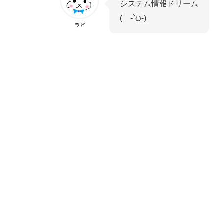
システム情報ドリーム
( -`ω-)
ラビ