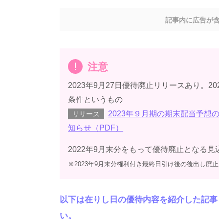
記事内に広告が
注意
2023年9月27日優待廃止リリースあり。2
条件というもの
2023年９月期の期末配当予
リリース
知らせ（PDF）
2022年9月末分をもって優待廃止となる見
※2023年9月末分権利付き最終日引け後の後出し廃
以下は在りし日の優待内容を紹介した記事
い。