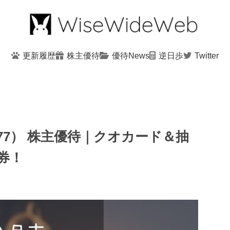
更新履歴
株主優待
優待News
逆日歩
Twitter
77） 株主優待｜クオカード＆抽
券！