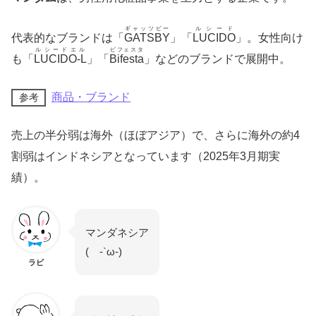
ギャッツビー
ルシード
代表的なブランドは「
GATSBY
」「
LUCIDO
」。女性向け
ルシードエル
ビフェスタ
も「
LUCIDO-L
」「
Bifesta
」などのブランドで展開中。
商品・ブランド
参考
売上の半分弱は海外（ほぼアジア）で、さらに海外の約4
割弱はインドネシアとなっています（2025年3月期実
績）。
マンダネシア
( -`ω-)
ラビ