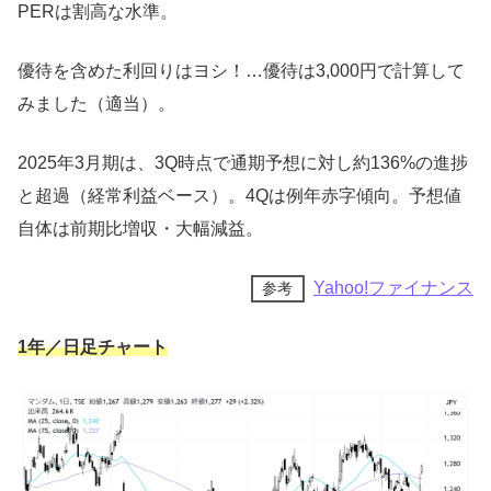
PERは割高な水準。
これで最低限の清潔さを保てます(´；ω；
優待を含めた利回りはヨシ！…優待は3,000円で計算して
｀)ﾌﾞﾜｯ
ラビ
みました（適当）。
2022年3月期｜優待品
2025年3月期は、3Q時点で通期予想に対し約136%の進捗
と超過（経常利益ベース）。4Qは例年赤字傾向。予想値
ギャッツビー
自体は前期比増収・大幅減益。
フェイシャルペーパー<徳用タイプ> 42枚
Yahoo!ファイナンス
参考
ギャッツビー
フェイシャルウォッシュ パーフェクトスクラブ
1年／日足チャート
130g
ルシード
薬用トータルケア化粧水（医薬部外品）110ml
ビフェスタ