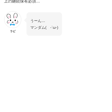
上の継続保有必須…
うーん…
マンダム( -`ω-)
ラビ