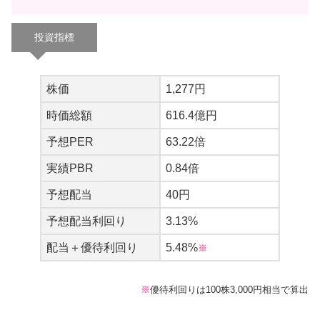
投資指標
株価
1,277円
時価総額
616.4億円
予想PER
63.22倍
実績PBR
0.84倍
予想配当
40円
予想配当利回り
3.13%
配当＋優待利回り
5.48%
※
でもありがちょね～
( ´∀｀)
※
優待利回りは100株3,000円相当で算出
ウサギマン