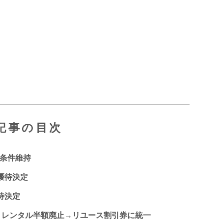
記事の目次
待条件維持
末優待決定
優待決定
更：レンタル半額廃止→リユース割引券に統一