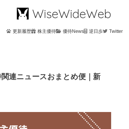
更新履歴
株主優待
優待News
逆日歩
Twitter
優待関連ニュースおまとめ便｜新