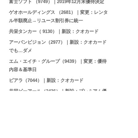
富士ソフト （9749）｜2019年12月末優待決定
ゲオホールディングス （2681）｜変更：レンタ
ル半額廃止→リユース割引券に統一
共栄タンカー（ 9130）｜新設：クオカード
アーバンビジョン（2977）｜新設：クオカード
でも…ダメ
エム・エイチ・グループ（9439）｜変更：優待
内容＆基準日
ピアラ（7044）｜新設：クオカード
共同ピーアール（2436）｜新設：プレミアム優
待倶楽部
大和証券グループ本社（8601）｜変更：IPOポ
イント選択終了…
アクロディア（3823）｜新設：渋谷肉横丁飲食
券