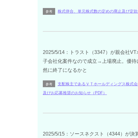
株式併合、単元株式数の定めの廃止及び定款
参考
2025/5/14：トラスト（3347）が親会
子会社化案件なので成立→上場廃止。優待
然に終了になるかと
支配株主であるＶＴホールディングス株式会
参考
及びお応募推奨のお知らせ（PDF）
2025/5/15：ソースネクスト（4344