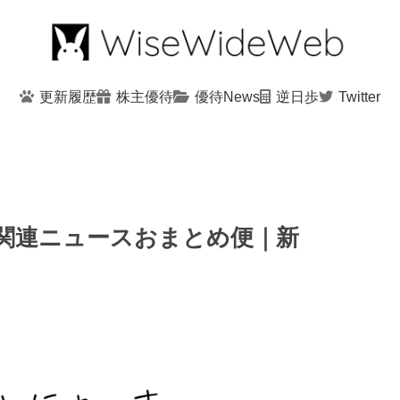
更新履歴
株主優待
優待News
逆日歩
Twitter
優待関連ニュースおまとめ便｜新