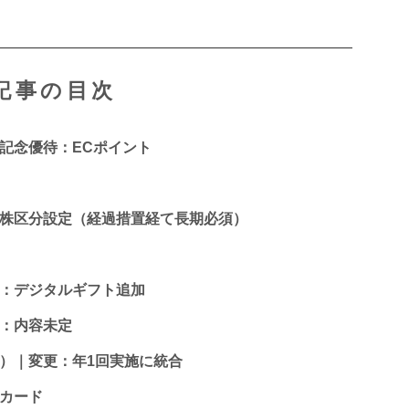
記事の目次
｜記念優待：ECポイント
新株区分設定（経過措置経て長期必須）
更：デジタルギフト追加
設：内容未定
5）｜変更：年1回実施に統合
オカード