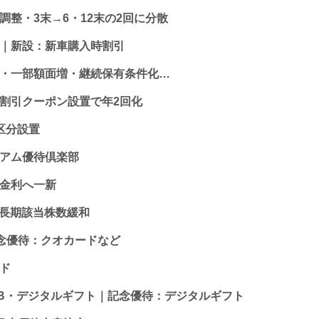
調整・3末→6・12末の2回に分散
）｜新設：新車購入時割引
分・一部額面増・継続保有条件化…
C割引クーポン設置で年2回化
区分設置
ミアム優待倶楽部
遇金利へ一新
置、長期該当株数緩和
8）｜記念優待：クオカードなど
ード
CB・デジタルギフト｜記念優待：デジタルギフト