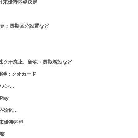
年3月末優待内容決定
変更：長期区分設置など
0株クオ廃止、新株・長期増設など
念優待：クオカード
ダウン…
Pay
有必須化…
月末優待内容
調整