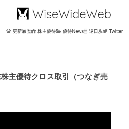
更新履歴
株主優待
優待News
逆日歩
Twitter
月末株主優待クロス取引（つなぎ売