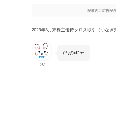
記事内に広告が
2023年3月末株主優待クロス取引（つな
( º дº)<ﾋﾟｬｰ
ラビ