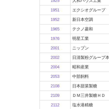
1925
大和ハウス工業
1951
エクシオグループ
1952
新日本空調
1965
テクノ菱和
1976
明星工業
2001
ニップン
2002
日清製粉グループ
2004
昭和産業
2053
中部飼料
2108
日本甜菜製糖
2109
ＤＭ三井製糖ＨＤ
2112
塩水港精糖