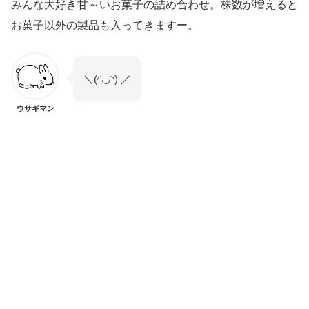
みんな大好き甘～いお菓子の詰め合わせ。株数が増えると
お菓子以外の製品も入ってきますー。
＼(◜◡◝) ／
ウサギマン