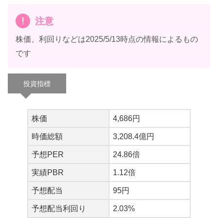
注意
株価、利回りなどは2025/5/13時点の情報によるもの
です
＼(◜◡◝) ／ﾔﾀｰ
投資指標
ウサギマン
株価
4,686円
てゆーかグリコおじさんのマークなんか一
時価総額
3,208.4億円
等賞感出してるけど6月末優待の中では到着
バニ
遅くて圧倒的ビリだからｗｗｗ
予想PER
24.86倍
実績PBR
1.12倍
予想配当
95円
遅い分だけ熟成されてておいしいよ（ドヘ
予想配当利回り
2.03%
タフォロー）