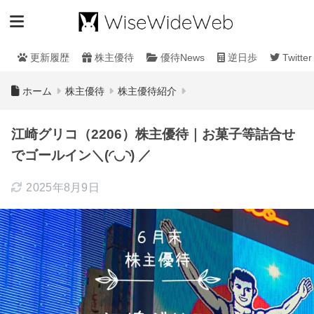
更新履歴
株主優待
優待News
逆日歩
Twitter
ホーム
株主優待
株主優待紹介
江崎グリコ（2206）株主優待｜お菓子等詰合せ
でゴールイン＼(◜◡◝) ／
2025年8月9日