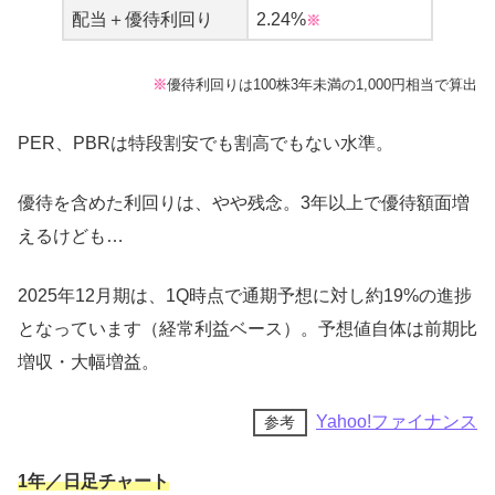
ラビ
配当＋優待利回り
2.24%
※
2021年6月期｜1,000円相当
※
優待利回りは100株3年未満の1,000円相当で算出
メンタルバランスチョコレートGABA＜ミルク
PER、PBRは特段割安でも割高でもない水準。
＞
優待を含めた利回りは、やや残念。3年以上で優待額面増
ALMOND PEAK
えるけども…
SUNAO チョコチップ＆発酵バター
2025年12月期は、1Q時点で通期予想に対し約19%の進捗
アソビグリコ
となっています（経常利益ベース）。予想値自体は前期比
PRETZ 旨サラダ
増収・大幅増益。
ビスコ 発酵バター仕立て
Yahoo!ファイナンス
参考
アーモンド効果 オリジナル
1年／日足チャート