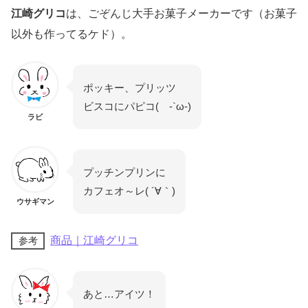
江崎グリコ
は、ごぞんじ大手お菓子メーカーです（お菓子
以外も作ってるケド）。
ポッキー、プリッツ
ビスコにパピコ( -`ω-)
ラビ
プッチンプリンに
カフェオ～レ( ´∀｀)
ウサギマン
商品｜江崎グリコ
参考
あと…アイツ！