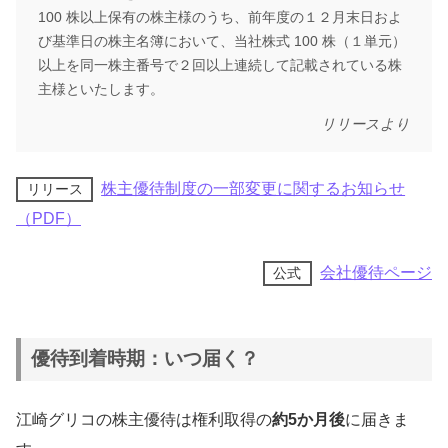
100 株以上保有の株主様のうち、前年度の１２月末日およ
び基準日の株主名簿において、当社株式 100 株（１単元）
以上を同一株主番号で２回以上連続して記載されている株
主様といたします。
リリースより
株主優待制度の一部変更に関するお知らせ
リリース
（PDF）
会社優待ページ
公式
優待到着時期：いつ届く？
江崎グリコの株主優待は権利取得の
約5か月後
に届きま