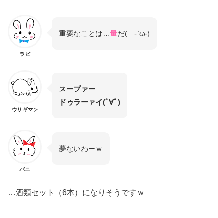
重要なことは…
量
だ( -`ω-)
ラビ
スープァー…
ドゥラーァイ(ﾟ∀ﾟ)
ウサギマン
夢ないわーｗ
バニ
…酒類セット（6本）になりそうですｗ