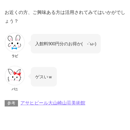
お近くの方、ご興味ある方は活用されてみてはいかがでし
ょう？
入館料900円分のお得か( -`ω-)
ラビ
ゲスいｗ
バニ
アサヒビール大山崎山荘美術館
参考