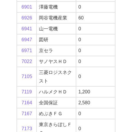
6901
澤藤電機
0
6926
岡谷電機産業
60
6941
山一電機
0
6947
図研
0
6971
京セラ
0
7022
サノヤスＨＤ
0
三菱ロジスネク
7105
0
スト
7119
ハルメクＨＤ
1,200
7164
全国保証
2,580
7167
めぶきＦＧ
0
東京きらぼしＦ
7173
0