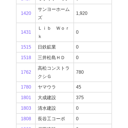
サンヨーホーム
1420
1,920
ズ
Ｌｉｂ Ｗｏｒ
1431
0
ｋ
1515
日鉄鉱業
0
1518
三井松島ＨＤ
0
高松コンストラ
1762
780
クシＧ
1780
ヤマウラ
45
1801
大成建設
375
1803
清水建設
0
1808
長谷工コーポ
0