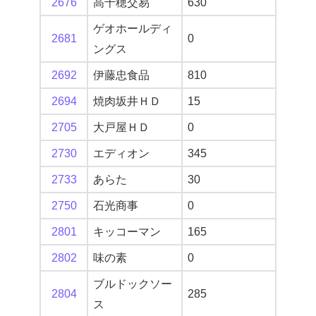
2676
高千穂交易
630
ゲオホールディ
2681
0
ングス
2692
伊藤忠食品
810
2694
焼肉坂井ＨＤ
15
2705
大戸屋ＨＤ
0
2730
エディオン
345
2733
あらた
30
2750
石光商事
0
2801
キッコーマン
165
2802
味の素
0
ブルドックソー
2804
285
ス