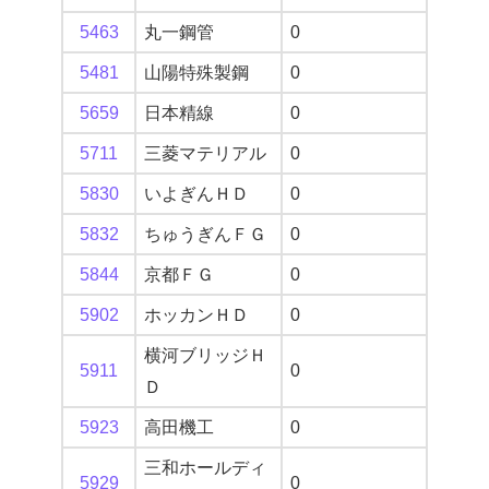
5463
丸一鋼管
0
5481
山陽特殊製鋼
0
5659
日本精線
0
5711
三菱マテリアル
0
5830
いよぎんＨＤ
0
5832
ちゅうぎんＦＧ
0
5844
京都ＦＧ
0
5902
ホッカンＨＤ
0
横河ブリッジＨ
5911
0
Ｄ
5923
高田機工
0
三和ホールディ
5929
0