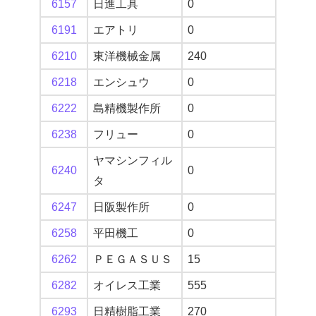
6157
日進工具
0
6191
エアトリ
0
6210
東洋機械金属
240
6218
エンシュウ
0
6222
島精機製作所
0
6238
フリュー
0
ヤマシンフィル
6240
0
タ
6247
日阪製作所
0
6258
平田機工
0
6262
ＰＥＧＡＳＵＳ
15
6282
オイレス工業
555
6293
日精樹脂工業
270