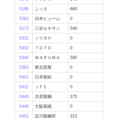
5186
ニッタ
660
5262
日本ヒューム
0
5273
三谷セキサン
540
5331
ノリタケ
0
5332
ＴＯＴＯ
0
5344
ＭＡＲＵＷＡ
585
5363
東京窯業
0
5401
日本製鉄
0
5411
ＪＦＥ
0
5440
共英製鋼
375
5449
大阪製鐵
0
5451
淀川製鋼所
315