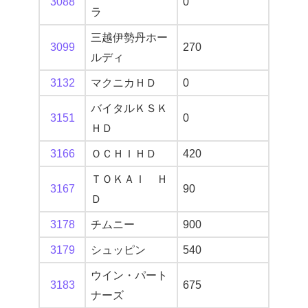
3088
0
ラ
三越伊勢丹ホー
3099
270
ルディ
3132
マクニカＨＤ
0
バイタルＫＳＫ
3151
0
ＨＤ
3166
ＯＣＨＩＨＤ
420
ＴＯＫＡＩ Ｈ
3167
90
Ｄ
3178
チムニー
900
3179
シュッピン
540
ウイン・パート
3183
675
ナーズ