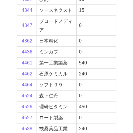
4344
ソースネクスト
15
ブロードメディ
4347
0
ア
4362
日本精化
0
4436
ミンカブ
0
4461
第一工業製薬
540
4462
石原ケミカル
240
4464
ソフト９９
0
4524
森下仁丹
0
4526
理研ビタミン
450
4527
ロート製薬
0
4538
扶桑薬品工業
240