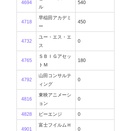
4694
540
ル
早稲田アカデミ
4718
450
ー
ユー・エス・エ
4732
0
ス
ＳＢＩＧアセッ
4765
180
トＭ
山田コンサルテ
4792
0
ィング
東映アニメーシ
4816
0
ョン
4828
ビーエンジ
0
富士フイルムＨ
4901
0