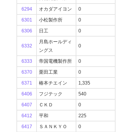
6294
オカダアイヨン
0
6301
小松製作所
0
6306
日工
0
月島ホールディ
6332
0
ングス
6333
帝国電機製作所
0
6370
栗田工業
0
6371
椿本チエイン
1,335
6406
フジテック
540
6407
ＣＫＤ
0
6412
平和
225
6417
ＳＡＮＫＹＯ
0