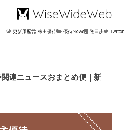
更新履歴
株主優待
優待News
逆日歩
Twitter
優待関連ニュースおまとめ便｜新