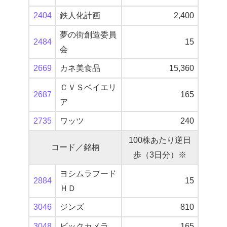
2404
鉄人化計画
2,400
夢の街創造委員
2484
15
会
2669
カネ美食品
15,360
ＣＶＳベイエリ
2687
165
ア
2735
ワッツ
240
100株あたり逆日
コード／銘柄
歩（3日分）※
ヨシムラフード
2884
15
ＨＤ
3046
ジンズ
810
3048
ビックカメラ
165