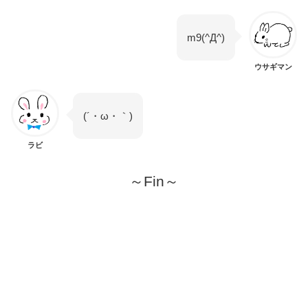
m9(^Д^)
ウサギマン
(´・ω・｀)
ラビ
～Fin～