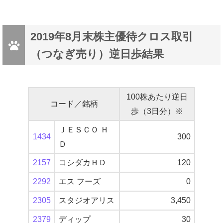
2019年8月末株主優待クロス取引
（つなぎ売り）逆日歩結果
100株あたり逆日
コード／銘柄
歩（3日分）※
ＪＥＳＣＯ Ｈ
1434
300
Ｄ
2157
コシダカＨＤ
120
2292
エス フーズ
0
2305
スタジオアリス
3,450
2379
ディップ
30