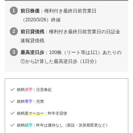
前日株価
：権利付き最終日前営業日
（2020/3/26）終値
前日貸借残
：権利付き最終日前営業日の日証金
速報貸借残
最高逆日歩
：100株（リート等は1口）あたりの
①から計算した最高逆日歩（1日分）
銘柄
赤字
：注意喚起
銘柄
青字
：売禁
銘柄
黄マーカー
：昨年非貸借
銘柄
緑字
：昨年は優待なし（新設・決算期変更など）