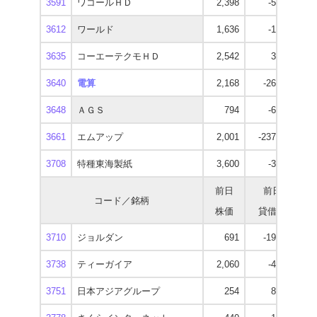
3591
ワコールＨＤ
2,398
-5,400
1
3612
ワールド
1,636
-1,000
1
3635
コーエーテクモＨＤ
2,542
3,000
2
3640
電算
2,168
-26,700
3
3648
ＡＧＳ
794
-6,800
3661
エムアップ
2,001
-237,200
1
3708
特種東海製紙
3,600
-3,200
2
前日
前日
コード／銘柄
株価
貸借残
逆
3710
ジョルダン
691
-19,100
3738
ティーガイア
2,060
-4,000
1
3751
日本アジアグループ
254
8,200