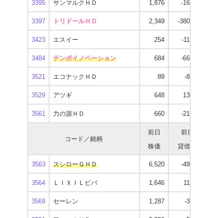
3395
サンマルクＨＤ
1,876
-16,800
1
3397
トリドールＨＤ
2,349
-380,800
3
3423
エスイー
254
-11,100
3484
テンポイノベーション
684
-66,800
1
3521
エコナックＨＤ
89
-8,500
3529
アツギ
648
13,500
3561
力の源ＨＤ
660
-21,000
前日
前日
コード／銘柄
株価
貸借残
逆
3563
スシローＧＨＤ
6,520
-49,400
5
3564
ＬＩＸＩＬビバ
1,646
11,300
1
3569
セーレン
1,287
-3,700
1