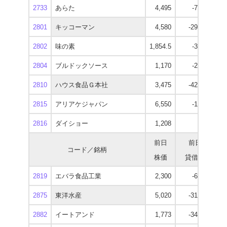
2733
あらた
4,495
-7,300
3
2801
キッコーマン
4,580
-29,000
3
2802
味の素
1,854.5
-3,600
1
2804
ブルドックソース
1,170
-2,900
2810
ハウス食品Ｇ本社
3,475
-42,400
2
2815
アリアケジャパン
6,550
-1,000
5
2816
ダイショー
1,208
-600
1
前日
前日
コード／銘柄
株価
貸借残
逆
2819
エバラ食品工業
2,300
-6,600
1
2875
東洋水産
5,020
-31,000
4
2882
イートアンド
1,773
-34,300
1