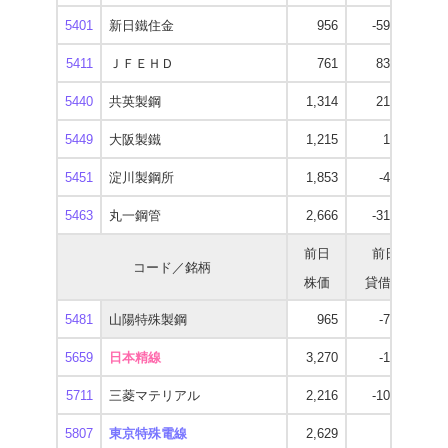
5401
新日鐵住金
956
-59,500
5411
ＪＦＥＨＤ
761
83,000
5440
共英製鋼
1,314
21,100
1
5449
大阪製鐵
1,215
1,200
1
5451
淀川製鋼所
1,853
-4,200
1
5463
丸一鋼管
2,666
-31,700
2
前日
前日
コード／銘柄
株価
貸借残
逆
5481
山陽特殊製鋼
965
-7,800
5659
日本精線
3,270
-1,500
5
5711
三菱マテリアル
2,216
-10,900
1
5807
東京特殊電線
2,629
-900
4