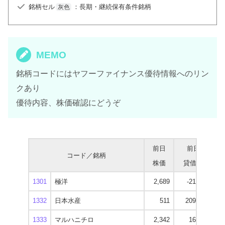
銘柄セル
：長期・継続保有条件銘柄
灰色
MEMO
銘柄コードにはヤフーファイナンス優待情報へのリン
クあり
優待内容、株価確認にどうぞ
前日
前日
コード／銘柄
株価
貸借残
逆
1301
極洋
2,689
-21,800
2
1332
日本水産
511
209,500
1333
マルハニチロ
2,342
16,400
1