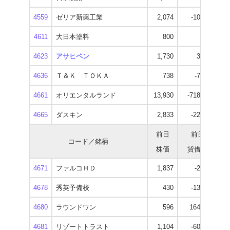
4559
ゼリア新薬工業
2,074
-10,800
1
4611
大日本塗料
800
-500
4623
アサヒペン
1,730
3,100
2
4636
Ｔ＆Ｋ ＴＯＫＡ
738
-7,300
4661
オリエンタルランド
13,930
-718,300
11
4665
ダスキン
2,833
-22,400
2
前日
前日
コード／銘柄
株価
貸借残
逆
4671
ファルコＨＤ
1,837
-2,300
1
4678
秀英予備校
430
-13,000
4680
ラウンドワン
596
164,900
4681
リゾートトラスト
1,104
-60,300