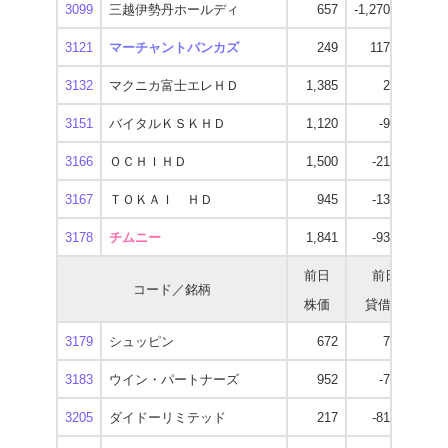
3099
三越伊勢丹ホールディ
657
-1,270,800
3121
マーチャントバンカズ
249
117,600
3132
マクニカ富士エレＨＤ
1,385
2,700
1
3151
バイタルＫＳＫＨＤ
1,120
-9,100
3166
ＯＣＨＩＨＤ
1,500
-21,700
1
3167
ＴＯＫＡＩ ＨＤ
945
-13,100
3178
チムニー
1,841
-93,600
3
前日
前日
コード／銘柄
株価
貸借残
逆
3179
シュッピン
672
7,700
3183
ウイン・パートナーズ
952
-7,500
3205
ダイドーリミテッド
217
-81,100