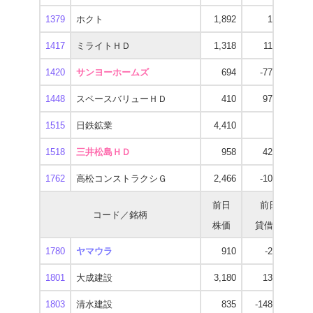
1379
ホクト
1,892
1,000
1
1417
ミライトＨＤ
1,318
11,300
1
1420
サンヨーホームズ
694
-77,300
1
1448
スペースバリューＨＤ
410
97,300
1515
日鉄鉱業
4,410
-500
3
1518
三井松島ＨＤ
958
42,700
1
1762
高松コンストラクシＧ
2,466
-10,700
2
前日
前日
コード／銘柄
株価
貸借残
逆
1780
ヤマウラ
910
-2,100
1
1801
大成建設
3,180
13,400
2
1803
清水建設
835
-148,500