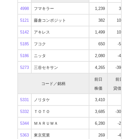
4998
フマキラー
1,239
3,600
1
5121
藤倉コンポジット
382
10,300
5142
アキレス
1,499
10,900
1
5185
フコク
650
-5,300
5186
ニッタ
2,080
-4,400
1
5273
三谷セキサン
4,265
-39,300
3
前日
前日
コード／銘柄
株価
貸借残
逆
5331
ノリタケ
3,410
100
2
5332
ＴＯＴＯ
3,685
-30,300
2
5344
ＭＡＲＵＷＡ
6,280
-2,400
5
5363
東京窯業
269
-4,000