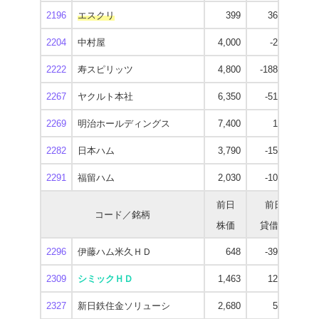
2196
エスクリ
399
36,500
2204
中村屋
4,000
-2,600
3
2222
寿スピリッツ
4,800
-188,300
3
2267
ヤクルト本社
6,350
-51,500
5
2269
明治ホールディングス
7,400
1,600
5
2282
日本ハム
3,790
-15,400
3
2291
福留ハム
2,030
-10,400
1
前日
前日
コード／銘柄
株価
貸借残
逆
2296
伊藤ハム米久ＨＤ
648
-39,700
2309
シミックＨＤ
1,463
12,100
1
2327
新日鉄住金ソリューシ
2,680
5,800
2