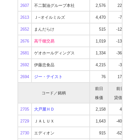
2607
不二製油グループ本社
2,576
22,700
2
2613
Ｊ−オイルミルズ
4,470
-7,100
3
2652
まんだらけ
515
-12,800
2676
高千穂交易
1,019
-13,800
1
2681
ゲオホールディングス
1,334
-36,200
1
2692
伊藤忠食品
4,215
-3,900
3
2694
ジー・テイスト
76
17,500
前日
前日
コード／銘柄
株価
貸借残
逆
2705
大戸屋ＨＤ
2,158
4,100
3
2729
ＪＡＬＵＸ
1,643
-40,400
1
2730
エディオン
915
-62,400