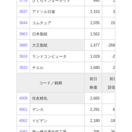
3778
さくらインターネット
440
1,600
3837
アドソル日進
2,153
3,400
1
3844
コムチュア
2,035
15,400
1
3863
日本製紙
1,562
400
1
3880
大王製紙
1,477
-268,600
1
3924
ランドコンピュータ
1,029
-2,300
3933
チエル
1,680
2,100
1
前日
前日
コード／銘柄
株価
貸借残
逆
4008
住友精化
2,665
0
2
4061
デンカ
2,291
6,300
1
4062
イビデン
2,180
-19,200
1
4082
第一稀元素化学工業
795
-26,800