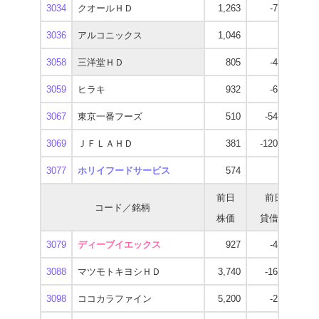
3034
クオールＨＤ
1,263
-7,800
1
3036
アルコニックス
1,046
900
3058
三洋堂ＨＤ
805
-4,200
3059
ヒラキ
932
-6,900
3067
東京一番フーズ
510
-54,700
3069
ＪＦＬＡＨＤ
381
-120,000
3077
ホリイフードサービス
574
0
前日
前日
コード／銘柄
株価
貸借残
逆
3079
ディーブイエックス
927
-4,200
1
3088
マツモトキヨシＨＤ
3,740
-16,700
3
3098
ココカラファイン
5,200
-2,800
4