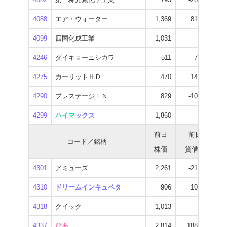
4088
エア・ウォーター
1,369
81,900
1
4099
四国化成工業
1,031
-600
4246
ダイキョーニシカワ
511
-7,000
4275
カーリットＨＤ
470
14,700
4290
プレステージＩＮ
829
-10,000
4299
ハイマ
ックス
1,860
-100
3
前日
前日
コード／銘柄
株価
貸借残
逆
4301
アミューズ
2,261
-21,400
1
4310
ドリームインキュベタ
906
10,400
1
4318
クイック
1,013
-400
4337
ぴあ
2,814
-188,800
4