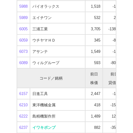
5988
パイオラックス
1,518
-1,800
1
5989
エイチワン
532
2,800
6005
三浦工業
3,705
-138,400
3
6059
ウチヤマＨＤ
345
-8,000
6073
アサンテ
1,549
-1,400
1
6089
ウィルグループ
593
-80,900
前日
前日
コード／銘柄
株価
貸借残
逆
6157
日進工具
2,447
-1,800
2
6210
東洋機械金属
418
-15,500
6222
島精機製作所
1,489
12,500
1
6237
イワキポンプ
882
-35,500