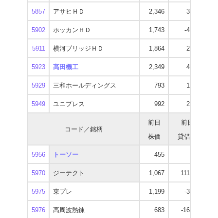
5857
アサヒＨＤ
2,346
3,900
1
5902
ホッカンＨＤ
1,743
-4,800
1
5911
横河ブリッジＨＤ
1,864
2,100
1
5923
高田機工
2,349
4,800
3
5929
三和ホールディングス
793
1,400
5949
ユニプレス
992
2,300
前日
前日
コード／銘柄
株価
貸借残
逆
5956
トーソー
455
300
5970
ジーテクト
1,067
111,900
5975
東プレ
1,199
-3,800
5976
高周波熱錬
683
-16,300