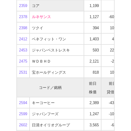
2359
コア
1,199
300
2378
ルネサンス
1,127
-60,800
1
2398
ツクイ
394
10,400
2412
ベネフィット・ワン
1,403
4,400
1
2453
ジャパンベストレスキ
593
22,500
2475
ＷＤＢＨＤ
2,121
-2,400
1
2531
宝ホールディングス
818
10,300
前日
前日
コード／銘柄
株価
貸借残
逆
2594
キーコーヒー
2,389
-43,300
1
2599
ジャパンフーズ
1,247
-10,700
1
2602
日清オイリオグループ
3,565
-6,000
2