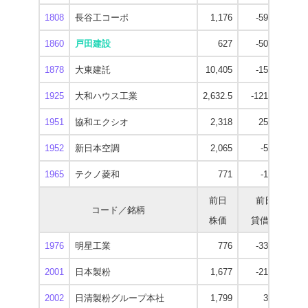
1808
長谷工コーポ
1,176
-59,700
1860
戸田建設
627
-50,300
1878
大東建託
10,405
-15,700
8
1925
大和ハウス工業
2,632.5
-121,400
2
1951
協和エクシオ
2,318
25,300
1
1952
新日本空調
2,065
-5,600
1
1965
テクノ菱和
771
-1,000
前日
前日
コード／銘柄
株価
貸借残
逆
1976
明星工業
776
-33,200
2001
日本製粉
1,677
-21,600
1
2002
日清製粉グループ本社
1,799
3,100
1