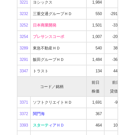
3221
ヨシックス
1,984
300
1
3232
三重交通グループＨＤ
550
-291,500
3252
日本商業開発
1,501
-33,300
2
3254
プレサンスコーポ
1,007
-20,100
1
3289
東急不動産ＨＤ
540
38,400
3291
飯田グループＨＤ
1,484
-36,600
1
3347
トラスト
134
44,400
前日
前日
コード／銘柄
株価
貸借残
逆
3371
ソフトクリエイトＨＤ
1,691
-9,000
1
3372
関門海
367
500
3393
スターテ
ィアＨＤ
464
10,300