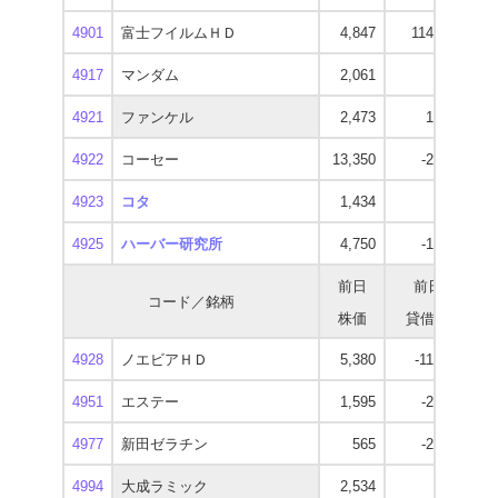
4901
富士フイルムＨＤ
4,847
114,600
3
4917
マンダム
2,061
-500
1
4921
ファンケル
2,473
1,200
2
4922
コーセー
13,350
-2,700
10
4923
コタ
1,434
900
2
4925
ハーバー研究所
4,750
-1,000
7
前日
前日
コード／銘柄
株価
貸借残
逆
4928
ノエビアＨＤ
5,380
-11,300
4
4951
エステー
1,595
-2,000
1
4977
新田ゼラチン
565
-2,700
4994
大成ラミック
2,534
-600
2