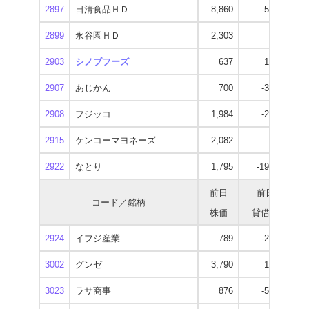
2897
日清食品ＨＤ
8,860
-5,300
7
2899
永谷園ＨＤ
2,303
-600
1
2903
シノブフーズ
637
1,900
1
2907
あじかん
700
-3,100
2908
フジッコ
1,984
-2,800
1
2915
ケンコーマヨネーズ
2,082
-300
1
2922
なとり
1,795
-19,100
1
前日
前日
コード／銘柄
株価
貸借残
逆
2924
イフジ産業
789
-2,100
3002
グンゼ
3,790
1,200
3
3023
ラサ商事
876
-5,400