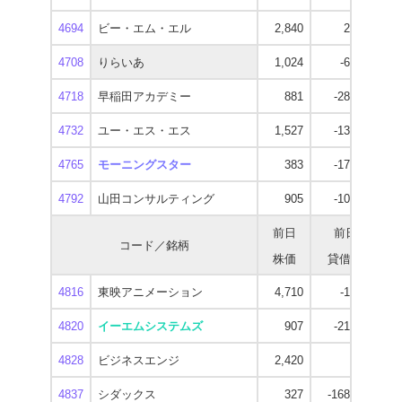
4694
ビー・エム・エル
2,840
2,000
2
4708
りらいあ
1,024
-6,000
4718
早稲田アカデミー
881
-28,600
4732
ユー・エス・エス
1,527
-13,600
1
4765
モーニングスター
383
-17,900
4792
山田コンサルティング
905
-10,700
前日
前日
コード／銘柄
株価
貸借残
逆
4816
東映アニメーション
4,710
-1,300
3
4820
イーエムシステムズ
907
-21,400
4828
ビジネスエンジ
2,420
-300
2
4837
シダックス
327
-168,400