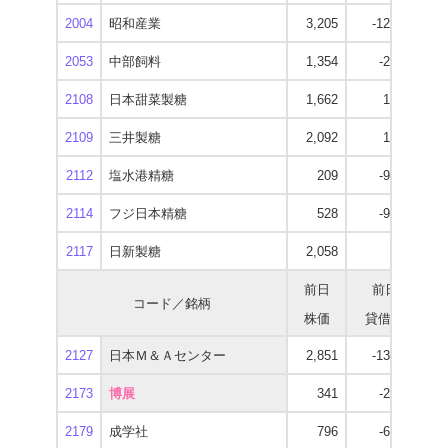
2004
昭和産業
3,205
-12,500
2
2053
中部飼料
1,354
-2,200
1
2108
日本甜菜製糖
1,662
1,100
1
2109
三井製糖
2,092
1,600
1
2112
塩水港精糖
209
-9,800
2114
フジ日本精糖
528
-9,500
2117
日新製糖
2,058
-900
1
前日
前日
コード／銘柄
株価
貸借残
逆
2127
日本Ｍ＆Ａセンター
2,851
-13,700
2
2173
博展
341
-2,800
2179
成学社
796
-6,400