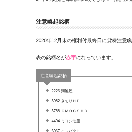
注意喚起銘柄
2020年12月末の権利付最終日に貸株注意
表の銘柄名が
赤字
になっています。
注意喚起銘柄
2226 湖池屋
3082 きちりＨＤ
3788 ＧＭＯＧＳＨＤ
4404 ミヨシ油脂
6067 インパクト