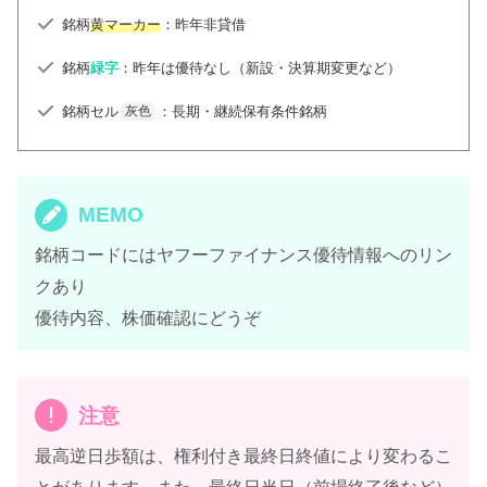
銘柄
黄マーカー
：昨年非貸借
銘柄
緑字
：昨年は優待なし（新設・決算期変更など）
銘柄セル
：長期・継続保有条件銘柄
灰色
MEMO
銘柄コードにはヤフーファイナンス優待情報へのリン
クあり
優待内容、株価確認にどうぞ
注意
最高逆日歩額は、権利付き最終日終値により変わるこ