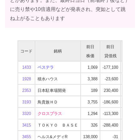
とがあります。また、最終日当日（前場終了後など）
に売り禁や10倍適用などが発表され、突如として跳
ね上がることもあります
前日
前日
最高
コード
銘柄
株価
貸借残
逆日歩
1433
ベステラ
1,069
-177,100
1,760
1928
積水ハウス
3,388
-23,600
2,720
2353
日本駐車場開発
189
230,400
400
3193
鳥貴族ＨＤ
3,755
-186,600
3,040
3320
クロスプラス
1,294
-113,300
2,080
3415
ＴＯＫＹＯ ＢＡＳＥ
326
-288,400
400
3455
ヘルス&メディR
138,000
-31
1,120