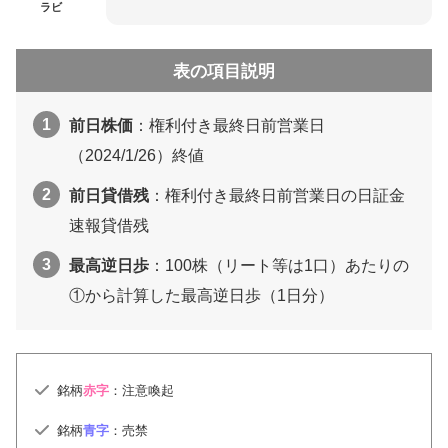
ラビ
表の項目説明
前日株価
：権利付き最終日前営業日
（2024/1/26）終値
前日貸借残
：権利付き最終日前営業日の日証金
速報貸借残
最高逆日歩
：100株（リート等は1口）あたりの
①から計算した最高逆日歩（1日分）
銘柄
赤字
：注意喚起
銘柄
青字
：売禁