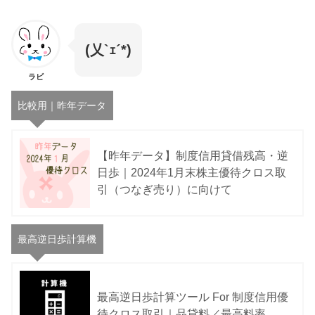
(乂`ｪ´*)
ラビ
比較用｜昨年データ
【昨年データ】制度信用貸借残高・逆
日歩｜2024年1月末株主優待クロス取
引（つなぎ売り）に向けて
最高逆日歩計算機
最高逆日歩計算ツール For 制度信用優
待クロス取引｜品貸料／最高料率