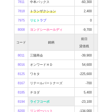
7811
中本パックス
-60,300
-193,300
7818
トランザクション
2,400
2,200
7975
リヒト
ラブ
0
0
8008
ヨンドシーホールディ
-9,700
-212,900
前日
当日
コード
銘柄
貸借残
貸借残
8011
三陽商会
-39,900
-77,500
8016
オンワードＨＤ
54,600
-714,000
8125
ワキタ
-225,600
-456,800
8167
リテールパートナーズ
-700
-143,100
8185
チヨダ
5,400
-75,800
8194
ライフコーポ
-23,100
-35,900
8200
リンガーハット
-134,000
-630,100