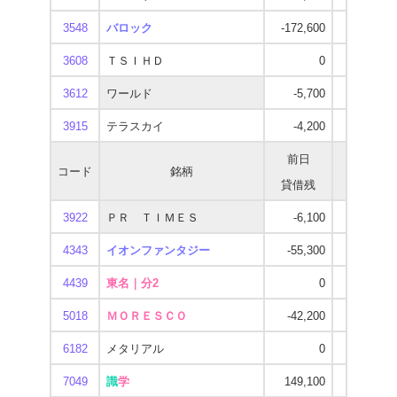
3548
バロック
-172,600
-217,800
3608
ＴＳＩＨＤ
0
-108,300
3612
ワールド
-5,700
-116,600
3915
テラスカイ
-4,200
-144,500
前日
当日
コード
銘柄
貸借残
貸借残
3922
ＰＲ ＴＩＭＥＳ
-6,100
-41,800
4343
イオンファンタジー
-55,300
-287,800
4439
東名｜分2
0
-60,900
5018
ＭＯＲＥＳＣＯ
-42,200
-169,500
6182
メタリアル
0
0
7049
識
学
149,100
146,800