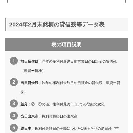
2024年2月末銘柄の貸借残等データ表
表の項目説明
前日貸借残
：昨年の権利付最終日前営業日の日証金の貸借残
（融資ー貸株）
当日貸借残
：昨年の権利付最終日の日証金の貸借残（融資ー貸
株）
差分
：②ー①の値。権利付最終日1日での取組の変化
当日出来高
：権利付最終日の出来高
逆日歩
：権利付最終日の実際についた1株あたりの逆日歩（空