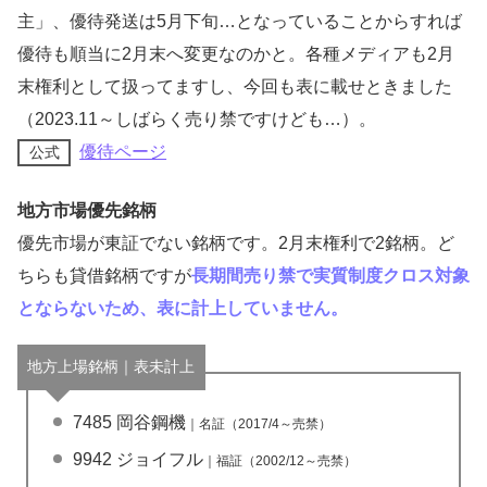
主」、優待発送は5月下旬…となっていることからすれば
優待も順当に2月末へ変更なのかと。各種メディアも2月
末権利として扱ってますし、今回も表に載せときました
（2023.11～しばらく売り禁ですけども…）。
優待ページ
公式
地方市場優先銘柄
優先市場が東証でない銘柄です。2月末権利で2銘柄。ど
ちらも貸借銘柄ですが
長期間売り禁で実質制度クロス対象
とならないため、表に計上していません。
地方上場銘柄｜表未計上
7485 岡谷鋼機
｜名証（2017/4～売禁）
9942 ジョイフル
｜福証（2002/12～売禁）