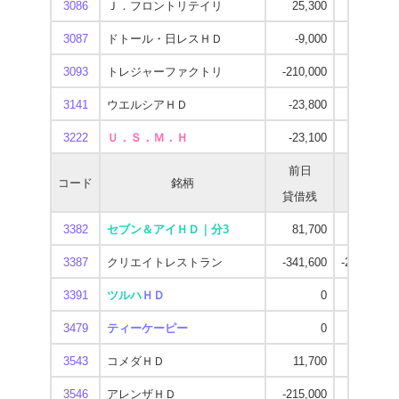
3086
Ｊ．フロントリテイリ
25,300
-437,100
3087
ドトール・日レスＨＤ
-9,000
-450,400
3093
トレジャーファクトリ
-210,000
-293,300
3141
ウエルシアＨＤ
-23,800
-699,000
3222
Ｕ．Ｓ．Ｍ．Ｈ
-23,100
-388,400
前日
当日
コード
銘柄
貸借残
貸借残
3382
セブン＆アイＨＤ｜分3
81,700
-110,400
3387
クリエイトレストラン
-341,600
-2,233,500
3391
ツルハ
ＨＤ
0
0
3479
ティーケーピー
0
-854,700
3543
コメダＨＤ
11,700
-104,500
3546
アレンザＨＤ
-215,000
-520,500