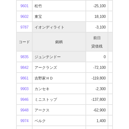
9601
松竹
-25,100
-165,700
9602
東宝
18,100
-129,000
9787
イオンディライト
-3,100
-61,900
前日
当日
コード
銘柄
貸借残
貸借残
9835
ジュンテンドー
0
-26,000
9842
アークランズ
-72,100
-655,600
9861
吉野家ＨＤ
-119,800
-948,900
9903
カンセキ
-2,300
-19,400
9946
ミニストップ
-137,800
-474,300
9948
アークス
-62,900
-289,100
9974
ベルク
1,400
-28,600