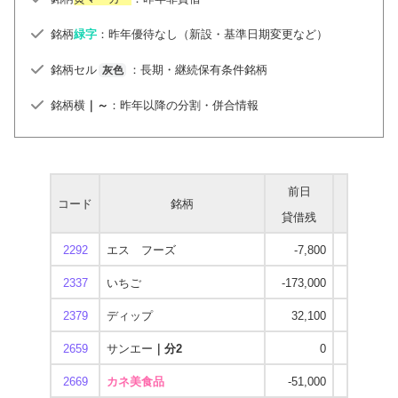
銘柄
緑字
：昨年優待なし（新設・基準日期変更など）
銘柄セル
：長期・継続保有条件銘柄
灰色
銘柄横
｜～
：昨年以降の分割・併合情報
前日
当日
コード
銘柄
貸借残
貸借残
2292
エス フーズ
-7,800
-110,700
2337
いちご
-173,000
-367,300
2379
ディップ
32,100
0
2659
サンエー
｜分2
0
-92,700
2669
カネ美食品
-51,000
-138,100