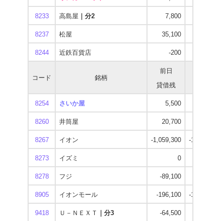
8233
高島屋
｜分2
7,800
-190,100
8237
松屋
35,100
0
8244
近鉄百貨店
-200
-39,900
前日
当日
コード
銘柄
貸借残
貸借残
8254
さいか屋
5,500
5,400
8260
井筒屋
20,700
17,700
8267
イオン
-1,059,300
-1,220,100
8273
イズミ
0
-121,900
8278
フジ
-89,100
-772,200
8905
イオンモール
-196,100
-1,286,700
9418
Ｕ－ＮＥＸＴ
｜分3
-64,500
-466,600