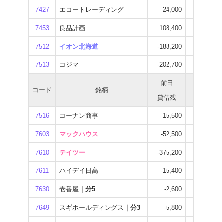
7427
エコートレーディング
24,000
12,700
7453
良品計画
108,400
-207,200
7512
イオン北海道
-188,200
-900,800
7513
コジマ
-202,700
-543,600
前日
当日
コード
銘柄
貸借残
貸借残
7516
コーナン商事
15,500
-132,900
7603
マックハウス
-52,500
-161,500
7610
テイツー
-375,200
-779,000
7611
ハイデイ日高
-15,400
-323,600
7630
壱番屋
｜分5
-2,600
-118,500
7649
スギホールディングス
｜分3
-5,800
-137,900