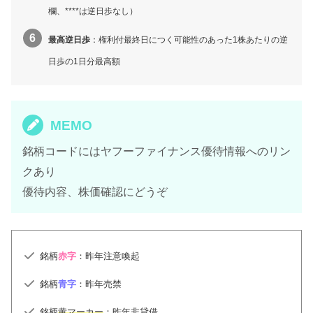
欄、****は逆日歩なし）
最高逆日歩
：権利付最終日につく可能性のあった1株あたりの逆
日歩の1日分最高額
MEMO
銘柄コードにはヤフーファイナンス優待情報へのリン
クあり
優待内容、株価確認にどうぞ
銘柄
赤字
：昨年注意喚起
銘柄
青字
：昨年売禁
銘柄
黄マーカー
：昨年非貸借