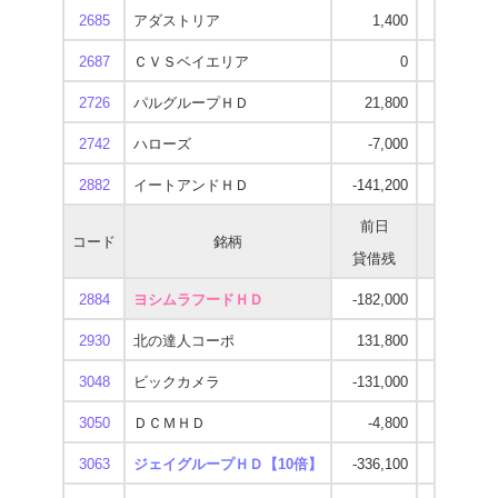
2685
アダストリア
1,400
-127,400
2687
ＣＶＳベイエリア
0
0
2726
パルグループＨＤ
21,800
0
2742
ハローズ
-7,000
-95,900
2882
イートアンドＨＤ
-141,200
-562,900
前日
当日
コード
銘柄
貸借残
貸借残
2884
ヨシムラフードＨＤ
-182,000
-190,300
2930
北の達人コーポ
131,800
-6,300
3048
ビックカメラ
-131,000
-859,900
3050
ＤＣＭＨＤ
-4,800
-164,300
3063
ジェイグループＨＤ【10倍】
-336,100
-608,800