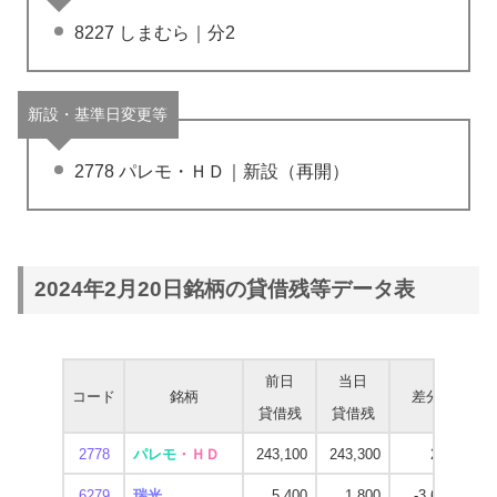
8227 しまむら｜分2
新設・基準日変更等
2778 パレモ・ＨＤ｜新設（再開）
2024年2月20日銘柄の貸借残等データ表
前日
当日
コード
銘柄
差分
貸借残
貸借残
出
2778
パレモ
・ＨＤ
243,100
243,300
200
6279
瑞光
5,400
1,800
-3,600
1