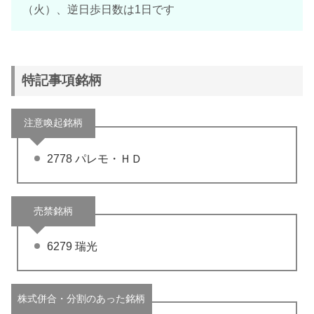
（火）、逆日歩日数は1日です
特記事項銘柄
注意喚起銘柄
2778 パレモ・ＨＤ
売禁銘柄
6279 瑞光
株式併合・分割のあった銘柄