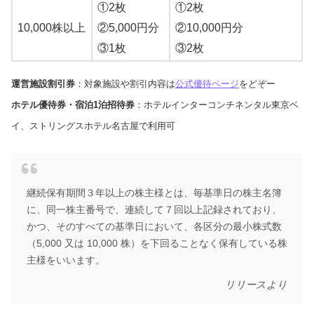
①2枚
①2枚
10,000株以上
②5,000円分
②10,000円分
③1枚
③2枚
運営施設割引券
：対象施設や割引内容は
公式優待ページ
をどぞー
ホテル優待券・宿泊1泊招待券
：ホテルインターコンチネンタル東京ベ
イ、ストリングスホテル名古屋で利用可
継続保有期間３年以上の株主様とは、毎基準日の株主名簿
に、同一株主番号で、連続して７回以上記録されており、
かつ、そのすべての基準日において、各区分の最小株式数
（5,000 又は 10,000 株）を下回ることなく保有している株
主様をいいます。
リリースより