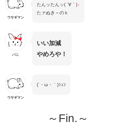
たんッたんッ( ´∀｀)
♪
たァぬき～のｋ
ウサギマン
いい加減
やめろや！
バニ
(´・ω・｀)ｼｭﾝ
ウサギマン
～Fin.～