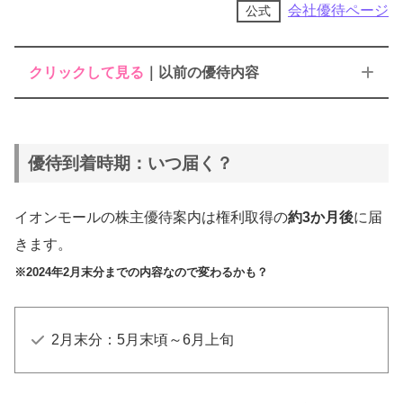
会社優待ページ
公式
クリックして見る
｜以前の優待内容
①イオンギフトカード
優待到着時期：いつ届く？
②カタログギフト
③カーボンオフセットサービス購入
イオンモールの株主優待案内は権利取得の
約3か月後
に届
きます。
継続保有期間
株数
※2024年2月末分までの内容なので変わるかも？
3年未満
3年以上
【①～③のいずれか】
100株以上
3,000円相当
2月末分：5月末頃～6月上旬
【①～③のいずれか】
500株以上
5,000円相当