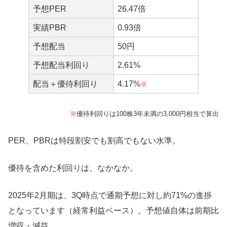
予想PER
26.47倍
実績PBR
0.93倍
予想配当
50円
予想配当利回り
2.61%
配当＋優待利回り
4.17%
※
※
優待利回りは100株3年未満の3,000円相当で算出
PER、PBRは特段割安でも割高でもない水準。
優待を含めた利回りは、なかなか。
2025年2月期は、3Q時点で通期予想に対し約71%の進捗
申込もカンタンだし到着も早くてイイね
♪
となっています（経常利益ベース）。予想値自体は前期比
増収・減益。