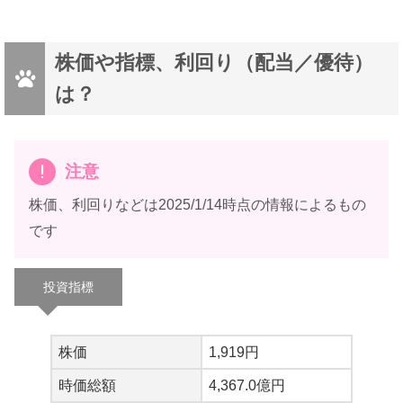
優待なんていらない！！
…という方は申込画面から「優待不要」を
株価や指標、利回り（配当／優待）
バニ
選択することもできますｗ
は？
注意
株価、利回りなどは2025/1/14時点の情報によるもの
です
ギフトカードの流れ…
投資指標
( -`ω-)
ラビ
株価
1,919円
時価総額
4,367.0億円