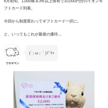
6月初旬、1,000株＆3年以上保有で10,000円分のイオンギ
フトカード到着。
今回から制度変わってギフトカード一択に。
と、いってもこれが最後の優待…
(´；ω；｀)ﾌﾞﾜｯ
ウサギマン