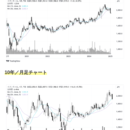
申込み忘れると「イオンギフトカード」に
なるみたい（優）
バニ
10年／月足チャート
だが、イオンギフトカードで( -`ω-)
ラビ