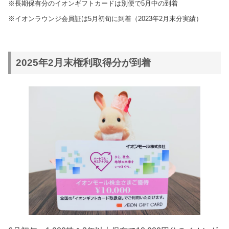
※長期保有分のイオンギフトカードは別便で5月中の到着
【①～③のいずれか】
【左記に加えて】
※イオンラウンジ会員証は5月初旬に到着（2023年2月末分実績）
1,000株以上
10,000円相当
①2,000円分
【①～③のいずれか】
【左記に加えて】
2,000株以上
2025年2月末権利取得分が到着
10,000円相当
①4,000円分
【①～③のいずれか】
【左記に加えて】
3,000株以上
10,000円相当
①6,000円分
【①～③のいずれか】
【左記に加えて】
5,000株以上
10,000円相当
①10,000円分
イオンラウンジ会員証
200株以上：1枚
※2023年分からもらえるように