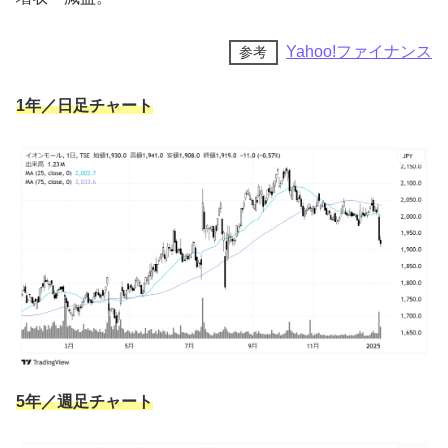
バニ
Yahoo!ファイナンス
参考
1年／日足チャート
5年／週足チャート