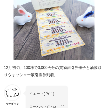
12月初旬、100株で3,000円分の買物割引券冊子と油膜取
りウォッシャー液引換券到着。
イエーィ( ´∀｀)
…
ウサギマン
ローハット(´・ω・｀)