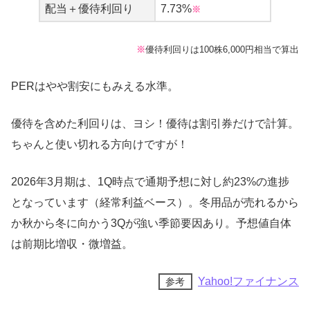
配当＋優待利回り
7.73%
※
※
優待利回りは100株6,000円相当で算出
…よっしゃ～
(´・ω・｀)
PERはやや割安にもみえる水準。
ウサギマン
優待を含めた利回りは、ヨシ！優待は割引券だけで計算。
ちゃんと使い切れる方向けですが！
2026年3月期は、1Q時点で通期予想に対し約23%の進捗
となっています（経常利益ベース）。冬用品が売れるから
か秋から冬に向かう3Qが強い季節要因あり。予想値自体
は前期比増収・微増益。
Yahoo!ファイナンス
参考