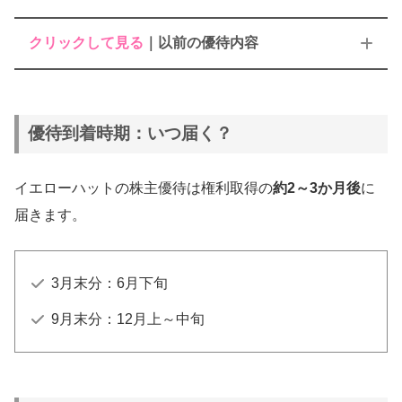
クリックして見る
｜以前の優待内容
優待到着時期：いつ届く？
①買物割引券｜1枚300円
②商品引換券
イエローハットの株主優待は権利取得の
約2～3か月後
に
届きます。
株数
優待内容
100株以上
①3,000円分 ②1枚
3月末分：6月下旬
1,000株以上
①7,500円分 ②1枚
9月末分：12月上～中旬
3,000株以上
①12,000円分 ②1枚
5,000株以上
①15,000円分 ②1枚