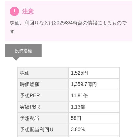
注意
株価、利回りなどは2025/8/4時点の情報によるもので
す
投資指標
株価
1,525円
時価総額
1,359.7億円
予想PER
11.81倍
ヨッシャー！
実績PBR
1.13倍
(｀・ω・´)
ウサギマン
予想配当
58円
予想配当利回り
3.80%