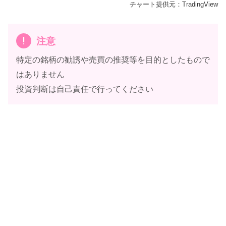
チャート提供元：TradingView
注意
特定の銘柄の勧誘や売買の推奨等を目的としたもので
はありません
投資判断は自己責任で行ってください
ヨッシャー！
(｀・ω・´)
ウサギマン
（そう！ココよ！）