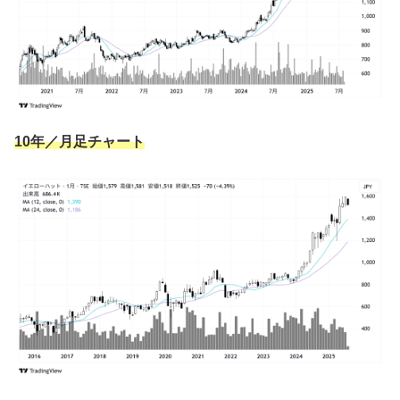
ヨッシャー！
(｀・ω・´)
10年／月足チャート
ウサギマン
（そのセリフはまだよ…）
バニ