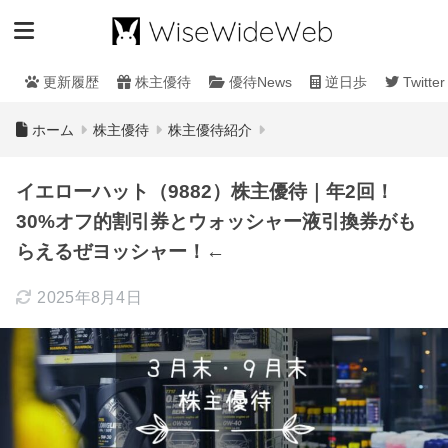
更新履歴
株主優待
優待News
逆日歩
Twitter
ホーム
株主優待
株主優待紹介
イエローハット（9882）株主優待｜年2回！
30%オフ的割引券とウォッシャー液引換券がも
らえるぜヨッシャー！←
2025年8月4日