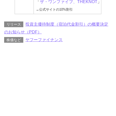
「
ザ・ワンファイブ、THEKNOT
」等
NEW
→公式サイトの10%割引
投資主優待制度（宿泊代金割引）の概要決定
リリース
のお知らせ（PDF）
ヤフーファイナンス
株価など