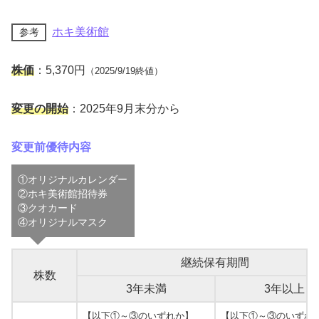
ホキ美術館
参考
株価
：5,370円
（2025/9/19終値）
変更の開始
：2025年9月末分から
変更前優待内容
①オリジナルカレンダー
②ホキ美術館招待券
③クオカード
④オリジナルマスク
継続保有期間
株数
3年未満
3年以上
【以下①～③のいずれか】
【以下①～③のいずれ