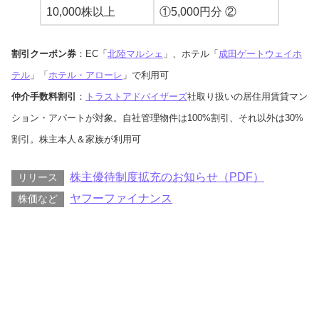
10,000株以上
①5,000円分 ②
割引クーポン券
：EC「
北陸マルシェ
」、ホテル「
成田ゲートウェイホ
テル
」「
ホテル・アローレ
」で利用可
仲介手数料割引
：
トラストアドバイザーズ
社取り扱いの居住用賃貸マン
ション・アパートが対象。自社管理物件は100%割引、それ以外は30%
割引。株主本人＆家族が利用可
株主優待制度拡充のお知らせ（PDF）
リリース
ヤフーファイナンス
株価など