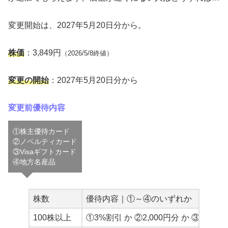
変更開始は、2027年5月20日分から。
株価
：3,849円
（2026/5/8終値）
変更の開始
：2027年5月20日分から
変更前優待内容
①株主優待カード
②ノベルティカード
③Visaギフトカード
④地方名産品
株数
優待内容｜①～④のいずれか
100株以上
①3%割引 か ②2,000円分 か ③1,500