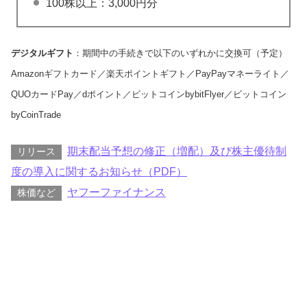
100株以上：3,000円分
デジタルギフト
：期間中の手続きで以下のいずれかに交換可（予定）
Amazonギフトカード／楽天ポイントギフト／PayPayマネーライト／
QUOカードPay／dポイント／ビットコインbybitFlyer／ビットコイン
byCoinTrade
期末配当予想の修正（増配）及び株主優待制
リリース
度の導入に関するお知らせ（PDF）
ヤフーファイナンス
株価など