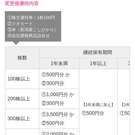
変更後優待内容
①株主優待券｜1枚100円
②クオカード
③米（新潟産こしひかり）
④自社開発商品詰合せ
継続保有期間
株数
1年未満
1年以上
3
①500円分 か
100株以上
②300円分
①1,000円分 か
200株以上
②300円分
【1年未満に加え】
【1年以
①500円分
①500
①1,500円分 か
300株以上
②500円分
①2,000円分 か