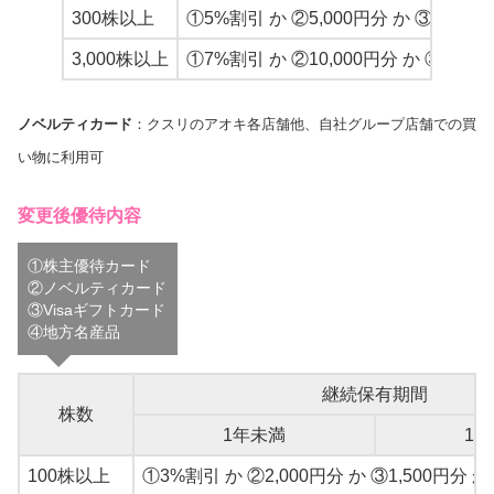
300株以上
①5%割引 か ②5,000円分 か ③3,500
3,000株以上
①7%割引 か ②10,000円分 か ③7,00
ノベルティカード
：クスリのアオキ各店舗他、自社グループ店舗での買
い物に利用可
変更後優待内容
①株主優待カード
②ノベルティカード
③Visaギフトカード
④地方名産品
継続保有期間
株数
1年未満
1
100株以上
①3%割引 か ②2,000円分 か ③1,500円分 か