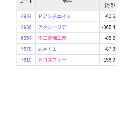
コード
銘柄
貸借残
4934
Ｐアンチエイジ
-60,600
4936
アクシージア
-365,400
-
6654
不二電機工業
-85,200
-
7678
あさくま
-87,300
-
7810
クロスフォー
-158,900
-