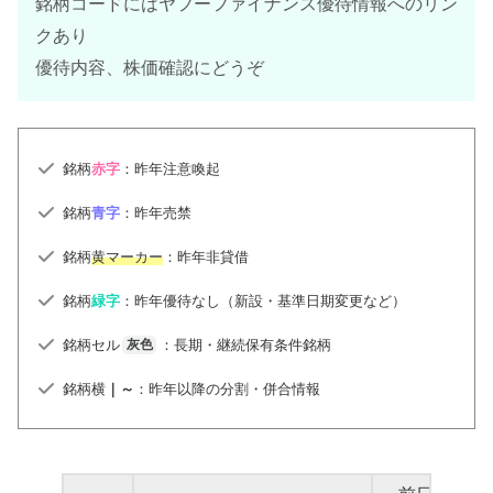
銘柄コードにはヤフーファイナンス優待情報へのリン
クあり
優待内容、株価確認にどうぞ
銘柄
赤字
：昨年注意喚起
銘柄
青字
：昨年売禁
銘柄
黄マーカー
：昨年非貸借
銘柄
緑字
：昨年優待なし（新設・基準日期変更など）
銘柄セル
：長期・継続保有条件銘柄
灰色
銘柄横
｜～
：昨年以降の分割・併合情報