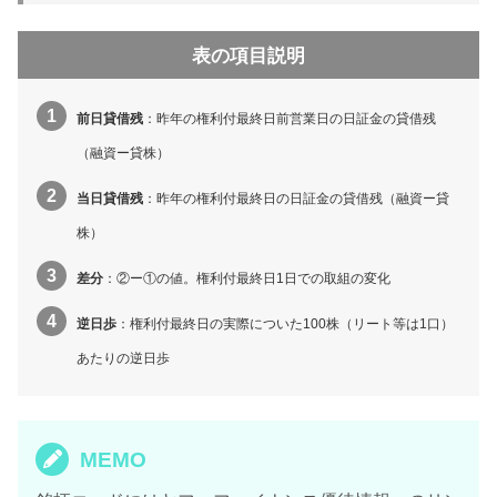
表の項目説明
前日貸借残
：昨年の権利付最終日前営業日の日証金の貸借残
（融資ー貸株）
当日貸借残
：昨年の権利付最終日の日証金の貸借残（融資ー貸
株）
差分
：②ー①の値。権利付最終日1日での取組の変化
逆日歩
：権利付最終日の実際についた100株（リート等は1口）
あたりの逆日歩
MEMO