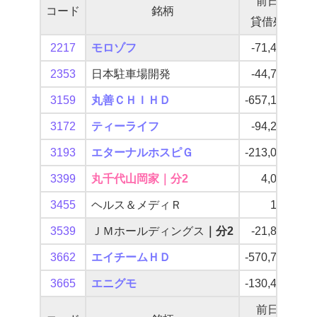
前日
コード
銘柄
貸借残
2217
モロゾフ
-71,400
2353
日本駐車場開発
-44,700
-1,
3159
丸善ＣＨＩＨＤ
-657,100
-
3172
ティーライフ
-94,200
-
3193
エターナルホスピＧ
-213,000
-
3399
丸千代山岡家｜分2
4,000
-
3455
ヘルス＆メディＲ
188
3539
ＪＭホールディングス
｜分2
-21,800
-
3662
エイチームＨＤ
-570,700
-
3665
エニグモ
-130,400
-
前日