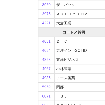
3950
ザ・パック
3975
ＡＯＩ ＴＹＯ Ｈｏ
4221
大倉工業
コード／銘柄
4631
ＤＩＣ
4634
東洋インキSC HD
4828
東洋ビジネス
4967
小林製薬
4985
アース製薬
5959
岡部
6071
ＩＢＪ