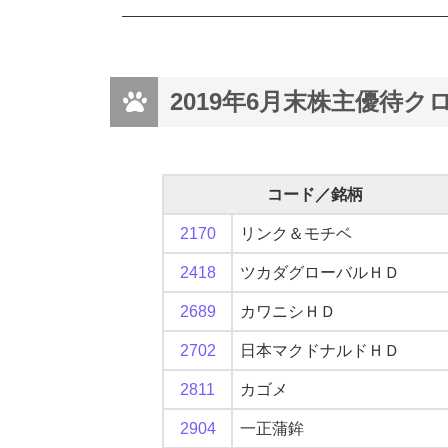
2019年6月末株主優待
コード／銘柄
2170
リンク＆モチベ
2418
ツカダグローバルＨＤ
2689
カワニシＨＤ
2702
日本マクドナルドＨＤ
2811
カゴメ
2904
一正蒲鉾