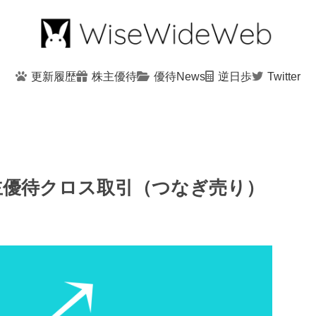
更新履歴
株主優待
優待News
逆日歩
Twitter
株主優待クロス取引（つなぎ売り）