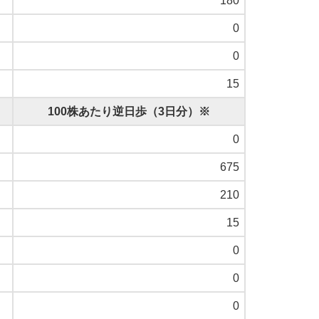
180
0
0
15
100株あたり逆日歩（3日分）※
0
675
210
15
0
0
0