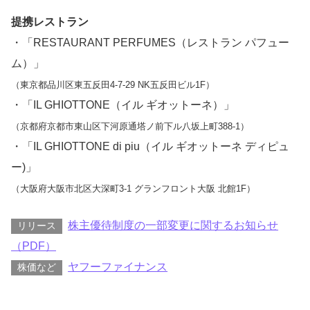
提携レストラン
・「RESTAURANT PERFUMES（レストラン パフュー
ム）」
（東京都品川区東五反田4-7-29 NK五反田ビル1F）
・「IL GHIOTTONE（イル ギオットーネ）」
（京都府京都市東山区下河原通塔ノ前下ル八坂上町388-1）
・「IL GHIOTTONE di piu（イル ギオットーネ ディピュ
ー)」
（大阪府大阪市北区大深町3-1 グランフロント大阪 北館1F）
株主優待制度の一部変更に関するお知らせ
リリース
（PDF）
ヤフーファイナンス
株価など