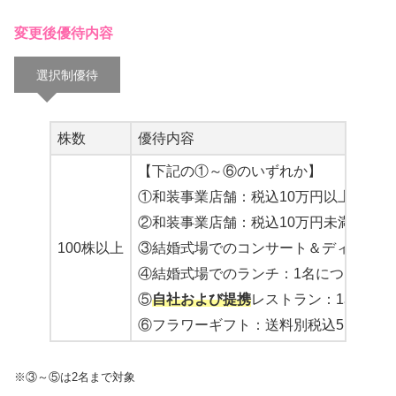
変更後優待内容
選択制優待
株数
優待内容
【下記の①～⑥のいずれか】
①和装事業店舗：税込10万円以上で10,0
②和装事業店舗：税込10万円未満で5,00
100株以上
③結婚式場でのコンサート＆ディナー：1名
④結婚式場でのランチ：1名につき3,00
⑤
自社および提携
レストラン：1名につき3
⑥フラワーギフト：送料別税込5,500円以
※③～⑤は2名まで対象