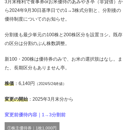
3月末権利で食事券orお米優待のあみやき亭（非貸借）か
ら2024年9月30日基準日での1→3株式分割と、分割後の
優待制度についてのお知らせ。
分割後も最少単元の100株と200株区分を設置ヨシ。既存
の区分は分割のぶん株数調整。
新100・200株は優待券のみで、お米の選択肢はなし。ま
た、長期区分もありません亭。
株価
：6,140円
（2024/5/24終値）
変更の開始
：2025年3月末分から
変更前優待内容｜1→3分割前
①株主優待券｜1枚1,000円