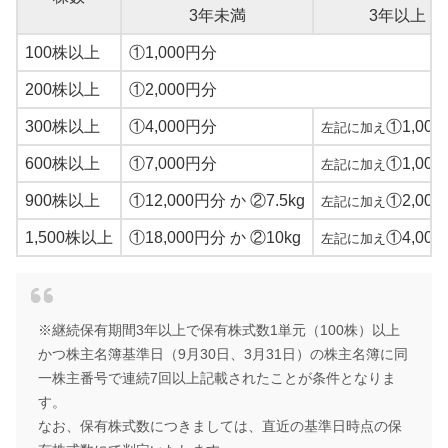
3年未満
3年以上
100株以上
①1,000円分
200株以上
①2,000円分
300株以上
①4,000円分
①1,00
左記に加え
600株以上
①7,000円分
①1,00
左記に加え
900株以上
①12,000円分 か ②7.5kg
①2,00
左記に加え
1,500株以上
①18,000円分 か ②10kg
①4,00
左記に加え
※継続保有期間3年以上で保有株式数1単元（100株）以上
かつ株主名簿基準日（9月30日、3月31日）の株主名簿に同
一株主番号で連続7回以上記載されたことが条件となりま
す。
なお、保有株式数につきましては、直近の基準日時点の保