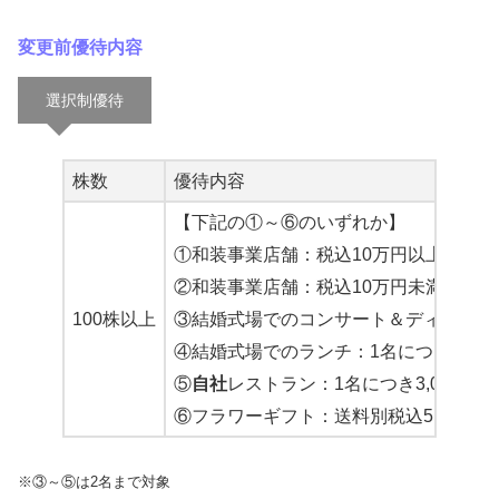
変更前優待内容
選択制優待
株数
優待内容
【下記の①～⑥のいずれか】
①和装事業店舗：税込10万円以上で10,0
②和装事業店舗：税込10万円未満で5,00
100株以上
③結婚式場でのコンサート＆ディナー：1名
④結婚式場でのランチ：1名につき3,00
⑤
自社
レストラン：1名につき3,000円割
⑥フラワーギフト：送料別税込5,500円以
※③～⑤は2名まで対象