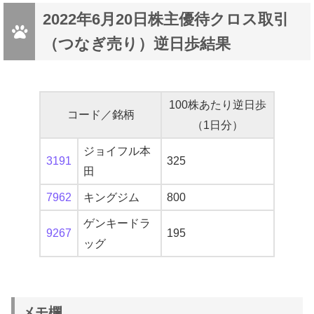
2022年6月20日株主優待クロス取引
（つなぎ売り）逆日歩結果
100株あたり逆日歩
コード／銘柄
（1日分）
ジョイフル本
3191
325
田
7962
キングジム
800
ゲンキードラ
9267
195
ッグ
メモ欄