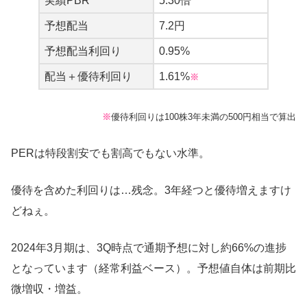
実績PBR
5.30倍
予想配当
7.2円
予想配当利回り
0.95%
配当＋優待利回り
1.61%
※
※
優待利回りは100株3年未満の500円相当で算出
PERは特段割安でも割高でもない水準。
優待を含めた利回りは…残念。3年経つと優待増えますけ
どねぇ。
2024年3月期は、3Q時点で通期予想に対し約66%の進捗
となっています（経常利益ベース）。予想値自体は前期比
微増収・増益。