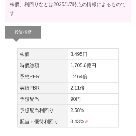
(´；ω；｀)ﾌﾞﾜｯ
株価、利回りなどは2025/1/7時点の情報によるもので
ラビ
す
優待券がこわいとかｗ
投資指標
バニ
株価
3,495円
時価総額
1,705.6億円
予想PER
12.64倍
実績PBR
2.11倍
予想配当
90円
予想配当利回り
2.58%
配当＋優待利回り
3.43%
※