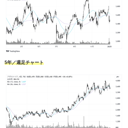
相変わらずオシャレなデザイン
♪
バニ
( `д´)
ｹｯ
ラビ
5年／週足チャート