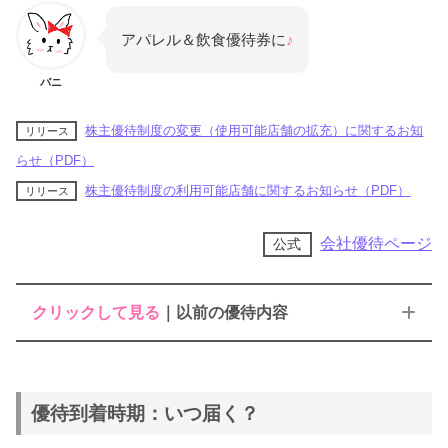
アパレル＆飲食優待券に
♪
バニ
株主優待制度の変更（使用可能店舗の拡充）に関するお知
リリース
らせ（PDF）
株主優待制度の利用可能店舗に関するお知らせ（PDF）
リリース
会社優待ページ
公式
クリックして見る
｜以前の優待内容
株主優待券｜1枚1,000円
優待到着時期：いつ届く？