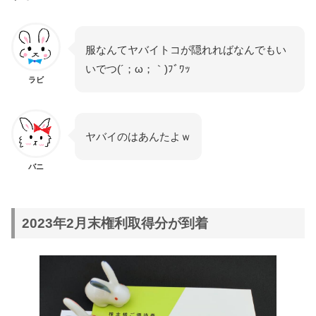
服なんてヤバイトコが隠れればなんでもい
いでつ(´；ω；｀)ﾌﾞﾜｯ
ラビ
ヤバイのはあんたよｗ
バニ
2023年2月末権利取得分が到着