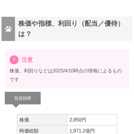
どうしようかなァ( -`ω-)
ラビ
株価や指標、利回り（配当／優待）
は？
注意
株価、利回りなどは2025/4/10時点の情報によるもの
です
投資指標
謎すぎる…
バニ
株価
2,950円
時価総額
1,971.2億円