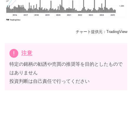
豚バラ 焼肉用｜300g
チャート提供元：TradingView
注意
特定の銘柄の勧誘や売買の推奨等を目的としたもので
はありません
投資判断は自己責任で行ってください
優勝( -`ω-)
ラビ