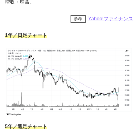
増収・増益。
Yahoo!ファイナンス
参考
1年／日足チャート
4,300円くらいのやーつ
( -`ω-)
ラビ
5年／週足チャート