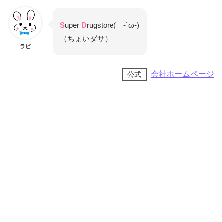
S
uper
D
rugstore( -`ω-)
（ちょいダサ）
ラビ
会社ホームページ
公式