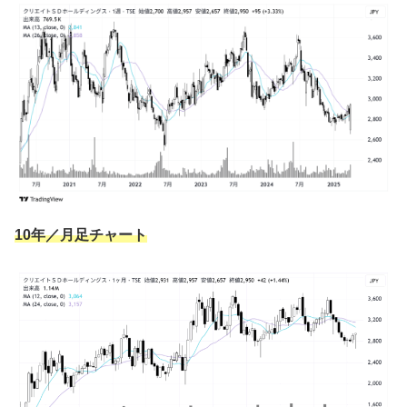
10年／月足チャート
〈平田牧場〉金華豚 焼肉用
豚肩ロース 焼肉用｜200g