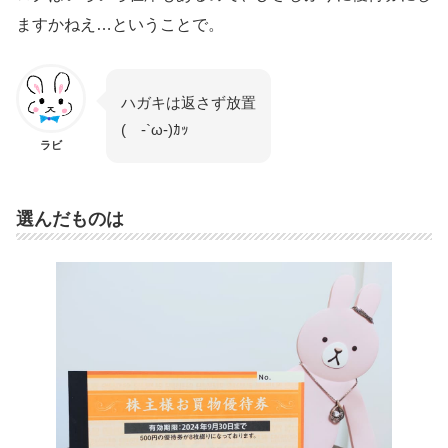
ますかねえ…ということで。
ハガキは返さず放置
( -`ω-)ｶｯ
ラビ
選んだものは