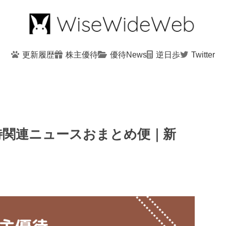
更新履歴
株主優待
優待News
逆日歩
Twitter
優待関連ニュースおまとめ便｜新