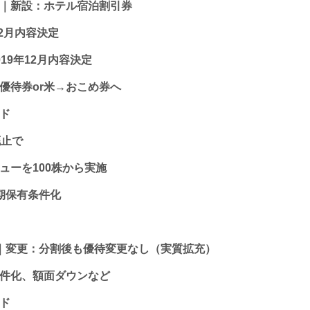
）｜新設：ホテル宿泊割引券
12月内容決定
19年12月内容決定
優待券or米→おこめ券へ
ード
廃止で
ューを100株から実施
長期保有条件化
）｜変更：分割後も優待変更なし（実質拡充）
条件化、額面ダウンなど
ード