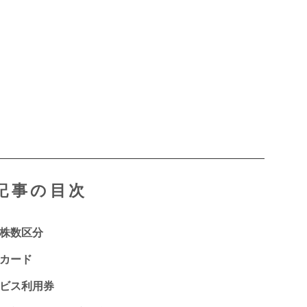
記事の目次
新株数区分
オカード
ービス利用券