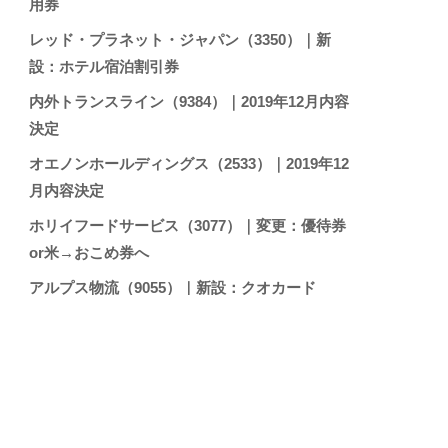
用券
レッド・プラネット・ジャパン（3350）｜新
設：ホテル宿泊割引券
内外トランスライン（9384）｜2019年12月内容
決定
オエノンホールディングス（2533）｜2019年12
月内容決定
ホリイフードサービス（3077）｜変更：優待券
or米→おこめ券へ
アルプス物流（9055）｜新設：クオカード
日信工業（7230）｜廃止：TOB→上場廃止で
キッツ（6498）｜変更：一部の優待メニューを
100株から実施
日本M＆Aセンター（2127）｜変更：長期保有
条件化